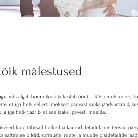
kõik mälestused
gu, mis algab hommikust ja kestab ööni – täis emotsioone, õn
ite, et iga hetk sellest imelisest päevast saaks jäädvustatud, sii
lk ja iga hetk väärib, et see jääks igavesti meelde.
ikesed, kuid tähtsad hetked ja kaunid detailid, mis teevad päe
s sättimise pildid, sõrmuste, riiete ja muude pisidetailide jää