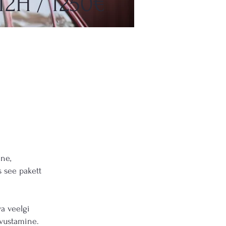
12H / 1250€
ne,
s see pakett
va veelgi
dvustamine.