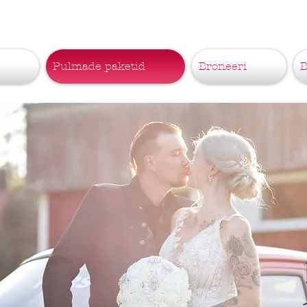
Pulmade paketid
Broneeri
B