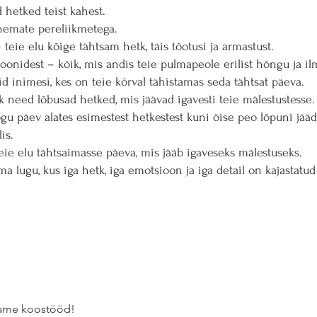
d hetked teist kahest.
ähemate pereliikmetega.
eie elu kõige tähtsam hetk, täis tõotusi ja armastust.
oonidest – kõik, mis andis teie pulmapeole erilist hõngu ja il
eid inimesi, kes on teie kõrval tähistamas seda tähtsat päeva.
õik need lõbusad hetked, mis jäävad igavesti teie mälestustesse.
ogu päev alates esimestest hetkestest kuni öise peo lõpuni jää
is.
eie elu tähtsaimasse päeva, mis jääb igaveseks mälestuseks.
 lugu, kus iga hetk, iga emotsioon ja iga detail on kajastatud
stame koostööd!