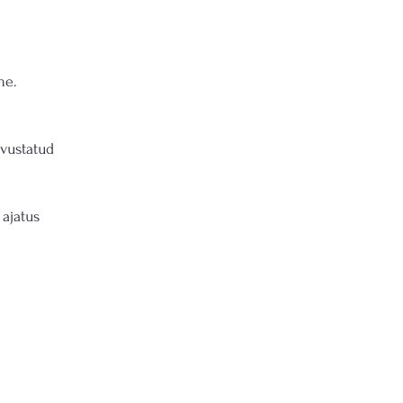
me.
dvustatud
 ajatus