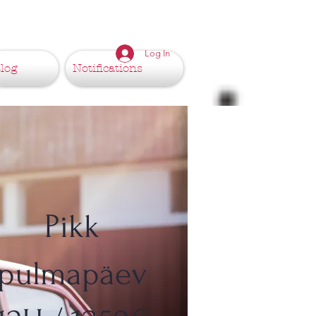
Log In
log
Notifications
Pikk
pulmapäev