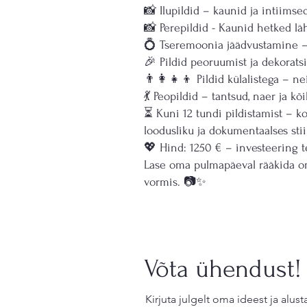
📸 Ilupildid – kaunid ja intiimse
📸 Perepildid - Kaunid hetked l
💍 Tseremoonia jäädvustamine – t
🎉 Pildid peoruumist ja dekoratsi
👨‍👩‍👧‍👦 Pildid külalistega – n
💃 Peopildid – tantsud, naer ja k
⏳ Kuni 12 tundi pildistamist – k
loodusliku ja dokumentaalses stiil
💖 Hind: 1250 € – investeering t
Lase oma pulmapäeval rääkida oma
vormis. 📷✨
Võta ühendust!
Kirjuta julgelt oma ideest ja alu