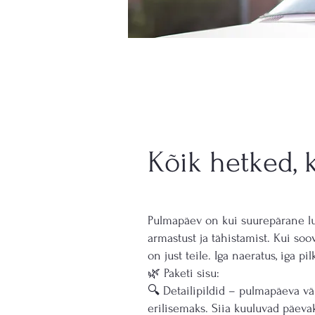
Kõik hetked, 
Pulmapäev on kui suurepärane lu
armastust ja tähistamist. Kui soov
on just teile. Iga naeratus, iga pi
🌿 Paketi sisu:
🔍 Detailipildid – pulmapäeva vä
erilisemaks. Siia kuuluvad päevak