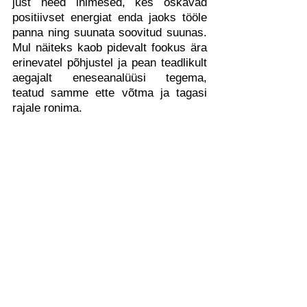
just need inimesed, kes oskavad 
positiivset energiat enda jaoks tööle 
panna ning suunata soovitud suunas. 
Mul näiteks kaob pidevalt fookus ära 
erinevatel põhjustel ja pean teadlikult 
aegajalt eneseanalüüsi tegema, 
teatud samme ette võtma ja tagasi 
rajale ronima.   