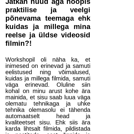
Jätkan nüüd aga hoopis 
praktilise ja veelgi 
põnevama teemaga ehk 
kuidas ja millega mina 
reelse ja üldse videosid 
filmin?!
Workshopil oli näha ka, et 
inimesed on erinevad ja samuti 
eelistused ning võimalused, 
kuidas ja millega filmida, samuti 
väga erinevad. Oluline siin 
kohal on minu arust kohe ära 
mainida, et sisu saab luua väga 
olematu tehnikaga ja uhke 
tehnika olemasolu ei tähenda 
automaatselt head ja 
kvaliteetset sisu. Ehk siis ära 
karda lihtsalt filmida, pildistada 