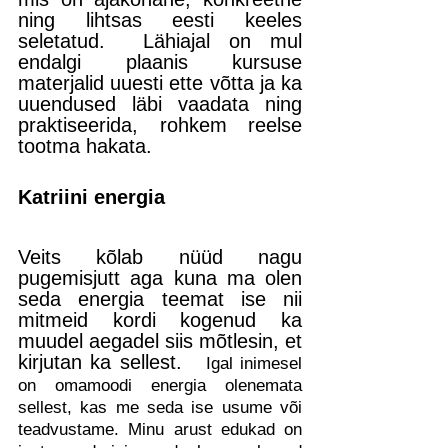
ning lihtsas eesti keeles 
seletatud.  Lähiajal on mul 
endalgi plaanis kursuse 
materjalid uuesti ette võtta ja ka 
uuendused läbi vaadata ning 
praktiseerida, rohkem reelse 
tootma hakata.
Katriini energia
Veits kõlab nüüd nagu 
pugemisjutt aga kuna ma olen 
seda energia teemat ise nii 
mitmeid kordi kogenud ka 
muudel aegadel siis mõtlesin, et 
kirjutan ka sellest.  
 Igal inimesel 
on omamoodi energia olenemata 
sellest, kas me seda ise usume või 
teadvustame. Minu arust edukad on 