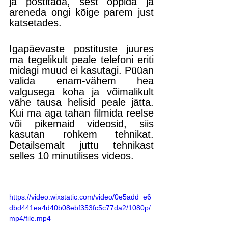
ja postitada, sest õppida ja 
areneda ongi kõige parem just 
katsetades. 
Igapäevaste postituste juures 
ma tegelikult peale telefoni eriti 
midagi muud ei kasutagi. Püüan 
valida enam-vähem hea 
valgusega koha ja võimalikult 
vähe tausa helisid peale jätta. 
Kui ma aga tahan filmida reelse 
või pikemaid videosid, siis 
kasutan rohkem tehnikat. 
Detailsemalt juttu tehnikast 
selles 10 minutilises videos.
https://video.wixstatic.com/video/0e5add_e6
dbd441ea4d40b08ebf353fc5c77da2/1080p/
mp4/file.mp4