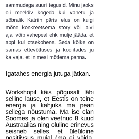
sammudega suuri tegusid. Minu jaoks 
oli meeldiv kogeda kui vahetu ja 
sõbralik Katriin päris elus on kuigi 
mõne konkreetsema story või laivi 
ajal võib vahepeal ehk mulje jääda, et 
appi kui otsekohene. Seda kõike on 
samas ettevõtluses ja koolitades ju 
ka vaja, et inimesi mõtlema panna.
Igatahes energia jutuga jätkan. 
Workshopil käis põgusalt läbi 
selline lause, et Eestis on teine 
energia ja kahjuks ma pean 
sellega nõustuma. Ma ise elan 
Soomes ja olen veetnud 8 kuud 
Austraalias ning oluline erinevus 
seisneb selles, et üleüldine 
positiivsus mujal (ma ei väida, 