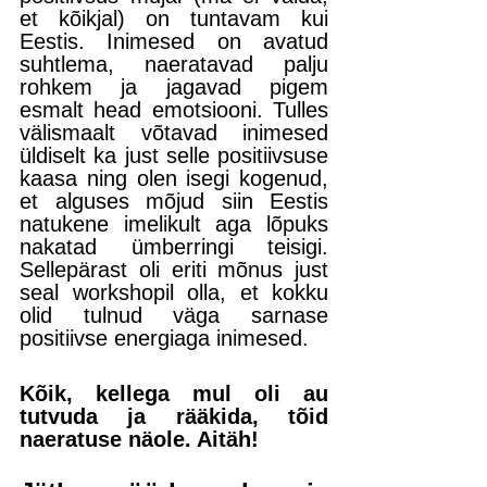
et kõikjal) on tuntavam kui 
Eestis. Inimesed on avatud 
suhtlema, naeratavad palju 
rohkem ja jagavad pigem 
esmalt head emotsiooni. Tulles 
välismaalt võtavad inimesed 
üldiselt ka just selle positiivsuse 
kaasa ning olen isegi kogenud, 
et alguses mõjud siin Eestis 
natukene imelikult aga lõpuks 
nakatad ümberringi teisigi. 
Sellepärast oli eriti mõnus just 
seal workshopil olla, et kokku 
olid tulnud väga sarnase 
positiivse energiaga inimesed. 
Kõik, kellega mul oli au 
tutvuda ja rääkida, tõid 
naeratuse näole. Aitäh!