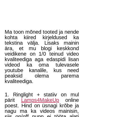
Ma toon mõned tooted ja nende 
kohta kiired kirjeldused ka 
tekstina välja. Lisaks mainin 
ära, et mu blogi keskkond 
veidikene on 1/0 teinud video 
kvaliteediga aga edaspidi lisan 
videod ka oma tulevasele 
youtube kanalile, kus need 
peaksid olema parema 
kvaliteediga.
1. Ringlight + statiiv on mul 
pärit 
Lamps4MakeUp
 online 
poest. Hind on üsnagi krõbe ja 
nagu ma ka videos mainisin, 
siis on/off nupp ei tööta alati 