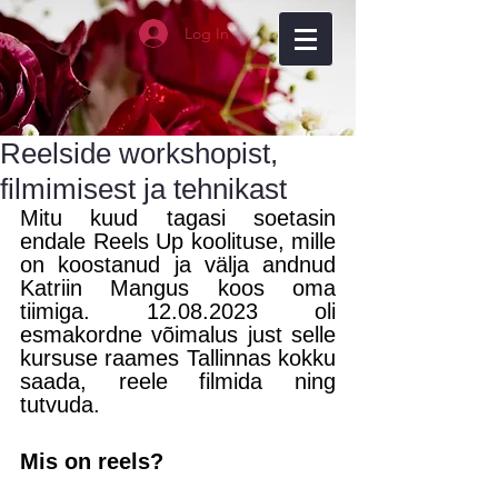
Log In
Reelside workshopist,
filmimisest ja tehnikast
Mitu kuud tagasi soetasin 
endale Reels Up koolituse, mille 
on koostanud ja välja andnud 
Katriin Mangus koos oma 
tiimiga. 12.08.2023 oli 
esmakordne võimalus just selle 
kursuse raames Tallinnas kokku 
saada, reele filmida ning 
tutvuda.  
Mis on reels?