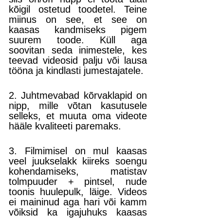
kõigil ostetud toodetel. Teine 
miinus on see, et see on 
kaasas kandmiseks pigem 
suurem toode. Küll aga 
soovitan seda inimestele, kes 
teevad videosid palju või lausa 
tööna ja kindlasti jumestajatele.
2. Juhtmevabad kõrvaklapid on 
nipp, mille võtan kasutusele 
selleks, et muuta oma videote 
hääle kvaliteeti paremaks.
3. Filmimisel on mul kaasas 
veel juukselakk kiireks soengu 
kohendamiseks, matistav 
tolmpuuder + pintsel, nude 
toonis huulepulk, läige. Videos 
ei maininud aga hari või kamm 
võiksid ka igajuhuks kaasas 