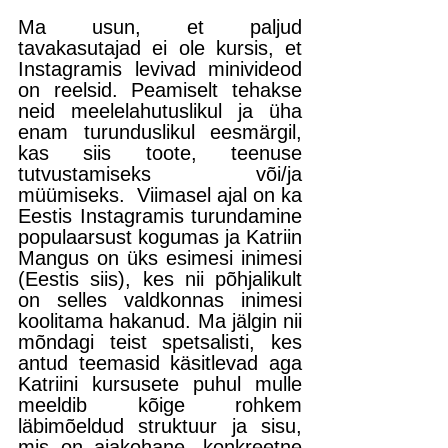
Ma usun, et paljud 
tavakasutajad ei ole kursis, et 
Instagramis levivad minivideod 
on reelsid. Peamiselt tehakse 
neid meelelahutuslikul ja üha 
enam turunduslikul eesmärgil, 
kas siis toote, teenuse 
tutvustamiseks või/ja 
müümiseks.  Viimasel ajal on ka 
Eestis Instagramis turundamine 
populaarsust kogumas ja Katriin 
Mangus on üks esimesi inimesi 
(Eestis siis), kes nii põhjalikult 
on selles valdkonnas inimesi 
koolitama hakanud. Ma jälgin nii 
mõndagi teist spetsalisti, kes 
antud teemasid käsitlevad aga 
Katriini kursusete puhul mulle 
meeldib kõige rohkem 
läbimõeldud struktuur ja sisu, 
mis on ajakohane, konkreetne 